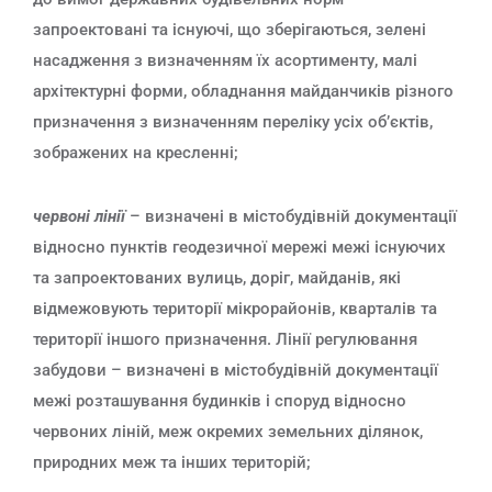
запроектовані та існуючі, що зберігаються, зелені
насадження з визначенням їх асортименту, малі
архітектурні форми, обладнання майданчиків різного
призначення з визначенням переліку усіх об’єктів,
зображених на кресленні;
червоні лінії
– визначені в містобудівній документації
відносно пунктів геодезичної мережі межі існуючих
та запроектованих вулиць, доріг, майданів, які
відмежовують території мікрорайонів, кварталів та
території іншого призначення. Лінії регулювання
забудови – визначені в містобудівній документації
межі розташування будинків і споруд відносно
червоних ліній, меж окремих земельних ділянок,
природних меж та інших територій;