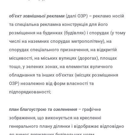
об’єкт зовнішньої реклами
(далі ОЗР)
–
рекламо носій
та спеціальна рекламна конструкція для його
розміщення на будинках (будівлях) і спорудах (у тому
числі на наземних спорудах метрополітену), на
спорудах спеціального призначення, на відкритій
місцевості, на міських вулицях (дорогах), площах
тощо, у зелених зонах, на елементах вуличного
обладнання та інших об’єктах (місцях розміщення
ОЗР) незалежно від форм власності та
підпорядкованості;
план благоустрою та озеленення
–
графічне
зображення, що виконується на кресленні
генерального плану ділянки і відображає відповідно
до вимог державних будівельних норм