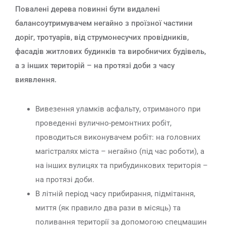
Повалені дерева повинні бути видалені
балансоутримувачем негайно з проїзної частини
доріг, тротуарів, від струмонесучих провідників,
фасадів житлових будинків та виробничих будівель,
а з інших територій – на протязі доби з часу
виявлення.
Вивезення уламків асфальту, отриманого при
проведенні вулично-ремонтних робіт,
проводиться виконувачем робіт: на головних
магістралях міста – негайно (під час роботи), а
на інших вулицях та прибудинкових територія –
на протязі доби.
В літній період часу прибирання, підмітання,
миття (як правило два рази в місяць) та
поливання території за допомогою спецмашин