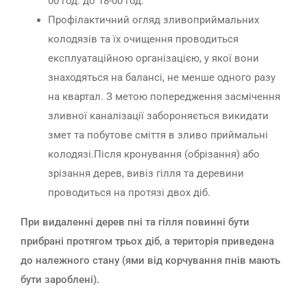
00 год. до 18-00 год.
Профілактичний огляд зливоприймальних
колодязів та їх очищення проводиться
експлуатаційною організацією, у якої вони
знаходяться на балансі, не менше одного разу
на квартал. З метою попередження засмічення
зливної каналізації забороняється викидати
змет та побутове сміття в зливо приймальні
колодязі.Після кронування (обрізання) або
зрізання дерев, вивіз гілля та деревини
проводиться на протязі двох діб.
При видаленні дерев пні та гілля повинні бути
прибрані протягом трьох діб, а територія приведена
до належного стану (ями від корчування пнів мають
бути зароблені).