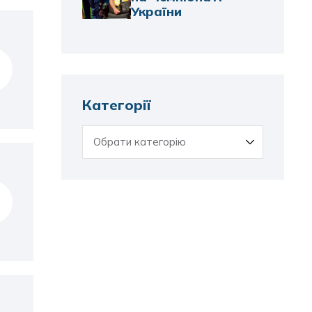
України
Категорії