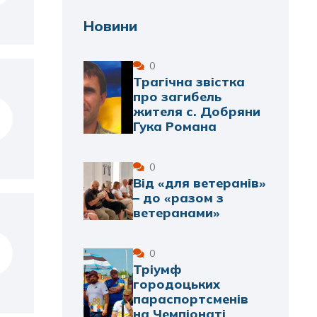
Новини
0
Трагічна звістка
про загибель
жителя с. Добряни
Гука Романа
0
Від «для ветеранів»
– до «разом з
ветеранами»
0
Тріумф
городоцьких
параспортсменів
на Чемпіонаті