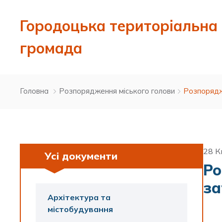
Городоцька територіальна
громада
Головна
Розпорядження міського голови
Розпорядж
28 К
Усі документи
Ро
за
Архітектура та
містобудування