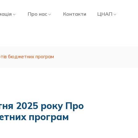
мація
Про нас
Контакти
ЦНАП
ртів бюджетних програм
тня 2025 року Про
етних програм