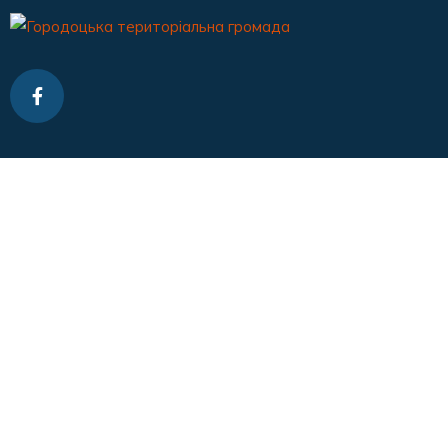
Контакти
gorodok_mr_lv@ukr.net
0675404515
м-н Гайдамаків, 6 , м. Городок, Львівська обл.