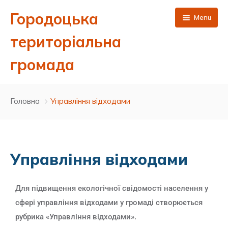
Городоцька
Menu
територіальна
громада
Головна
Головна
Управління відходами
Новини
Публічна інформація
Управління відходами
Про нас
Сесії міської ради 8 скликання
Контакти
Виконавчий комітет
Депутатський корпус Городоцької міської ради 8
Результати поіменного голосування
Для підвищення екологічної свідомості населення у
скликання
сфері управління відходами у громаді створюється
ЦНАП
Бюджет та фінанси
Ухвалені рішення сесій 8 скликання
Проєкти рішень виконавчого комітету
рубрика «Управління відходами».
Керівництво міської ради