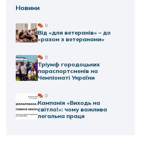
Новини
0
Від «для ветеранів» – до
«разом з ветеранами»
0
Тріумф городоцьких
параспортсменів на
Чемпіонаті України
0
Кампанія «Виходь на
світло!»: чому важлива
легальна праця