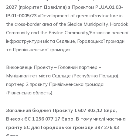
2027 (
пріоритет
Довкілля) з
Проєктом
PLUA.01.03-
IP.01-0005/23
«Development of green infrastructure in
the cross-border area of the Siedlce Municipality, Horodok
Community and the Privilne Community/Розвиток зеленої
інфраструктури міста Сєдльце, Городоцької громади
та Привільненської громади».
Виконавець Проекту – Головний партнер –
Муніципалітет міста Сєдльце (Республіка Польща),
партнер 2 проєкту Привільненська громада
(Рівненська область).
Загальний бюджет Проєкту 1 607 902,12 Євро,
Внесок ЄС 1 256 077,17 Євро. В тому числі частина
гранту ЄС для Городоцької громади 397 276,93
Євро.