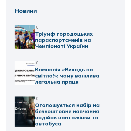
Новини
0
Тріумф городоцьких
параспортсменів на
Чемпіонаті України
0
Кампанія «Виходь на
світло!»: чому важлива
легальна праця
0
Оголошується набір на
безкоштовне навчання
водійок вантажівки та
автобуса