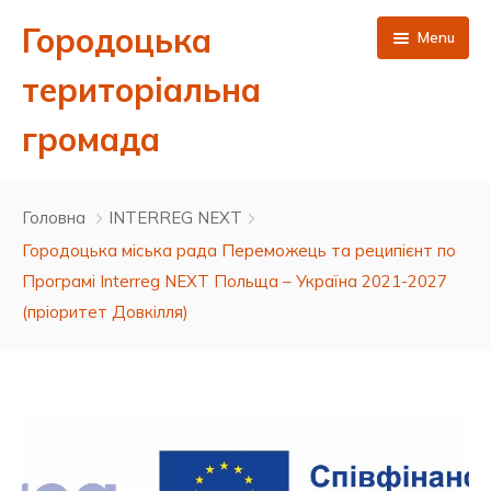
Городоцька
Menu
територіальна
громада
Головна
Головна
INTERREG NEXT
Новини
Городоцька міська рада Переможець та реципієнт по
Програмі Interreg NEXT Польща – Україна 2021-2027
Публічна інформація
(пріоритет Довкілля)
Про нас
Сесії міської ради 8 скликання
Контакти
Виконавчий комітет
Депутатський корпус Городоцької міської ради 8
Результати поіменного голосування
скликання
ЦНАП
Бюджет та фінанси
Ухвалені рішення сесій 8 скликання
Проєкти рішень виконавчого комітету
Керівництво міської ради