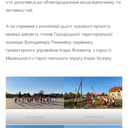
хто долучився до облагородження місця відпочинку та
активностей.
А за сприяння у реалізації цього чудового проєкту
мшанці дякують голові Городоцької територіальної
громади Володимиру Ременяку, керівнику
гуманітарного управління Ігорю Яскевичу, старості
Мшанського старостинського округу Ігорю Козаку.
Screenshot
Screenshot