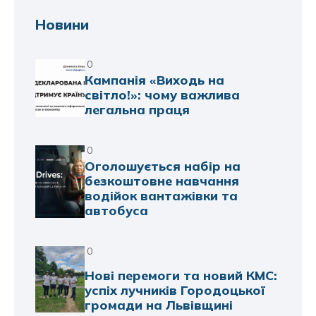
Новини
0
Кампанія «Виходь на
світло!»: чому важлива
легальна праця
0
Оголошується набір на
безкоштовне навчання
водійок вантажівки та
автобуса
0
Нові перемоги та новий КМС:
успіх лучників Городоцької
громади на Львівщині