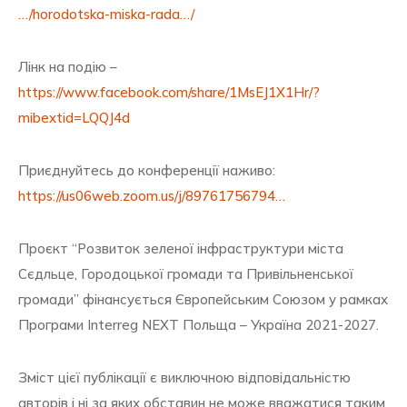
…/horodotska-miska-rada…/
Лінк на подію –
https://www.facebook.com/share/1MsEJ1X1Hr/?
mibextid=LQQJ4d
Приєднуйтесь до конференції наживо:
https://us06web.zoom.us/j/89761756794…
Проєкт “Розвиток зеленої інфраструктури міста
Сєдльце, Городоцької громади та Привільненської
громади” фінансується Європейським Союзом у рамках
Програми Interreg NEXT Польща – Україна 2021-2027.
Зміст цієї публікації є виключною відповідальністю
авторів і ні за яких обставин не може вважатися таким,