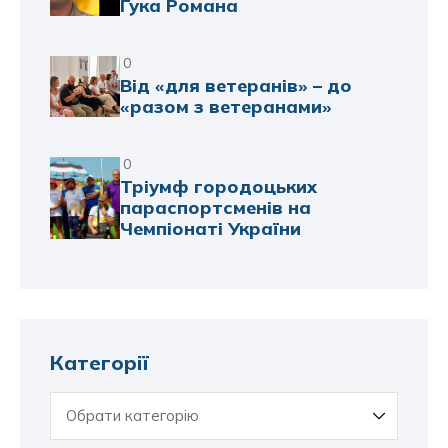
Гука Романа
0
Від «для ветеранів» – до
«разом з ветеранами»
0
Тріумф городоцьких
параспортсменів на
Чемпіонаті України
Категорії