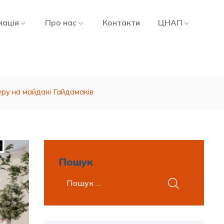
мація
Про нас
Контакти
ЦНАП
ру на майдані Гайдамаків
Пошук