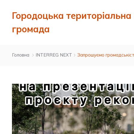
Городоцька територіальна
громада
Головна
INTERREG NEXT
Запрошуємо громадськість