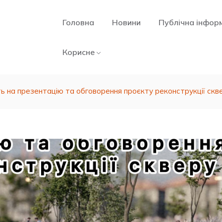
Головна
Новини
Публічна інфор
Корисне
 на презентацію та обговорення проєкту реконструкції скве