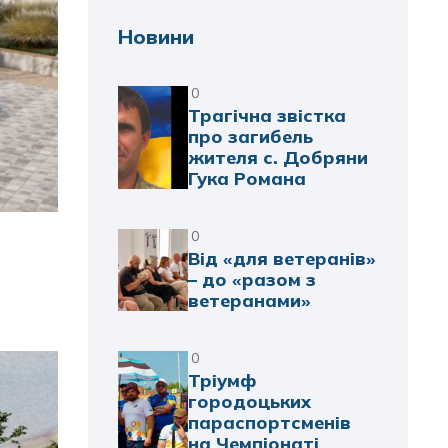
Новини
0
Трагічна звістка
про загибель
жителя с. Добряни
Гука Романа
0
Від «для ветеранів»
– до «разом з
ветеранами»
0
Тріумф
городоцьких
параспортсменів
на Чемпіонаті