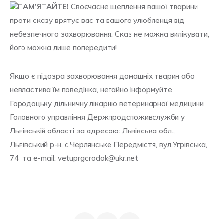
ПАМ’ЯТАЙТЕ!
Своєчасне щеплення вашої тварини
проти сказу врятує вас та вашого улюбленця від
небезпечного захворювання. Сказ не можна вилікувати,
його можна лише попередити!
Якщо є підозра захворювання домашніх тварин або
невластива їм поведінка, негайно інформуйте
Городоцьку дільничну лікарню ветеринарної медицини
Головного управління Держпродспоживслужби у
Львівській області за адресою: Львівська обл.,
Львівський р-н, с.Черлянське Передмістя, вул.Угрівська,
74 та e-mail: vetuprgorodok@ukr.net