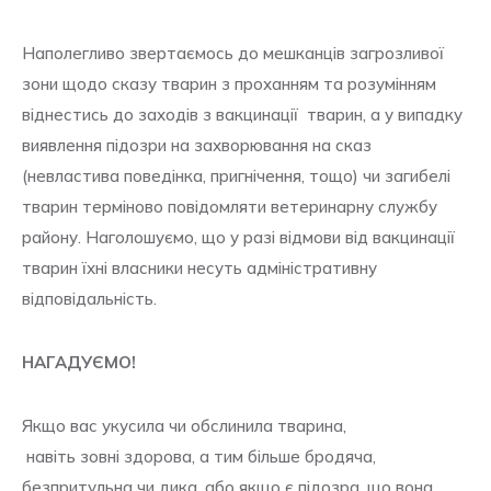
Наполегливо звертаємось до мешканців загрозливої
зони щодо сказу тварин з проханням та розумінням
віднестись до заходів з вакцинації тварин, а у випадку
виявлення підозри на захворювання на сказ
(невластива поведінка, пригнічення, тощо) чи загибелі
тварин терміново повідомляти ветеринарну службу
району. Наголошуємо, що у разі відмови від вакцинації
тварин їхні власники несуть адміністративну
відповідальність.
НАГАДУЄМО!
Якщо вас укусила чи обслинила тварина,
навіть зовні здорова, а тим більше бродяча,
безпритульна чи дика, або якщо є підозра, що вона