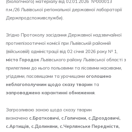
(біологічного) матеріалу від 02.01.2026 №000013
п.м./26 Львівської регіональної державної лабораторії
Держпродспоживслужби).
Згідно Протоколу засідання Державної надзвичайної
протиепізоотичної комісії при Львівській районній
(військовій) адміністрації від 02 січня 2026 року № 1,
місто Городок
Львівського району Львівської області з
прилеглими до нього польовими та лісовими масивами,
угіддями, пасовищами та урочищами
оголошено
неблагополучним щодо сказу тварин
та
запроваджено карантинні обмеження
.
Загрозливою зоною щодо сказу тварин
визначено
с.Братковичі, с.Галичани, с.Дроздовичі,
с.Артищів, с.Долиняни, с.Черлянське Передмістя,