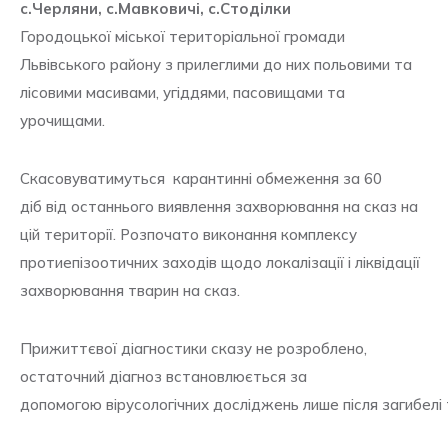
с.Черляни, с.Мавковичі, с.Стоділки
Городоцької міської територіальної громади
Львівського району з прилеглими до них польовими та
лісовими масивами, угіддями, пасовищами та
урочищами.
Скасовуватимуться карантинні обмеження за 60
діб від останнього виявлення захворювання на сказ на
цій території. Розпочато виконання комплексу
протиепізоотичних заходів щодо локалізації і ліквідації
захворювання тварин на сказ.
Прижиттєвої діагностики сказу не розроблено,
остаточний діагноз встановлюється за
допомогою вірусологічних досліджень лише після загибелі 