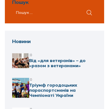
Пошук
Новини
0
Від «для ветеранів» – до
«разом з ветеранами»
0
Тріумф городоцьких
параспортсменів на
Чемпіонаті України