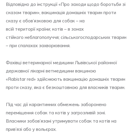
Відповідно до інструкції «Про заходи щодо боротьби зі
сказом тварин», вакцинація домашніх тварин проти
сказу є обов’язковою для собак – на
всій території країни; котів – в зонах
стійкого неблагополуччя; сільськогосподарських тварин
– при спалахах захворювання.
Фахівці ветеринарної медицини Львівської районної
державної лікарні ветмедицини вакциною
«Rabistar rеd» здійснюють вакцинацію домашніх тварин
проти сказу, яка є безкоштовною для власників тварин.
Під час дії карантинних обмежень заборонено
переміщення собак та котів у загрозливій зоні.
Власники зобов’язані утримувати собак та котів на
прив’язі або у вольєрах.