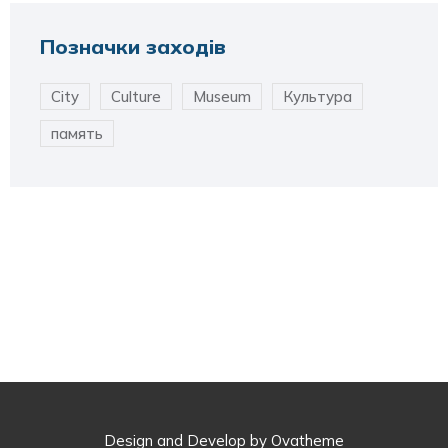
Позначки заходів
City
Culture
Museum
Культура
память
Design and Develop by Ovatheme