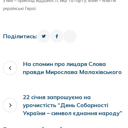
з них – приклад відданості, міці та гарту, вони – новітні
українські Герої.
Поділитись:
На спомин про лицаря Слова
правди Мирослава Малахівського
22 січня запрошуємо на
урочистість “День Соборності
України – символ єднання народу”