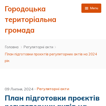
Городоцька
Menu
територіальна
громада
Головна
Головна
Регуляторні акти
Новини
План підготовки проєктів регуляторних актів на 2024
рік
Публічна інформація
Про нас
Сесії міської ради 8 скликання
Контакти
Виконавчий комітет
Депутатський корпус Городоцької міської ради 8
Результати поіменного голосування
Регуляторні акти
09 Липня, 2024
-
скликання
План підготовки проєктів
ЦНАП
Бюджет та фінанси
Ухвалені рішення сесій 8 скликання
Проєкти рішень виконавчого комітету
Керівництво міської ради