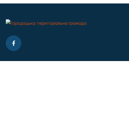
Контакти
gorodok_mr_lv@ukr.net
0675404515