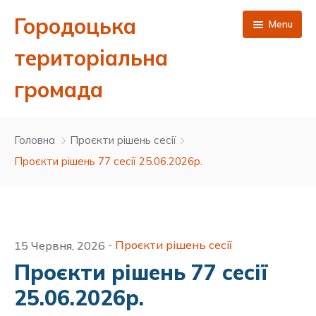
Городоцька
Menu
територіальна
громада
Головна
Головна
Проєкти рішень сесії
Новини
Проєкти рішень 77 сесії 25.06.2026р.
Публічна інформація
Про нас
Сесії міської ради 8 скликання
Проєкти рішень сесії
15 Червня, 2026
-
Контакти
Виконавчий комітет
Депутатський корпус Городоцької міської ради 8
Результати поіменного голосування
Проєкти рішень 77 сесії
скликання
ЦНАП
Бюджет та фінанси
Ухвалені рішення сесій 8 скликання
Проєкти рішень виконавчого комітету
25.06.2026р.
Керівництво міської ради