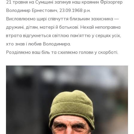
21 травня на Сумщині загинув наш краянин Фрізоргер
Володимир Ернестович, 23.09.1968 р.н.
Висловлюємо щирі співчуття близьким захисника —
дружині, дітям, матері й батькові. Нехай непоправна
втрата відгукнеться світлою пам’яттю у серцях усіх,
хто знав і любив Володимира.
Розділяємо ваш біль та схиляємо голови у скорботі.