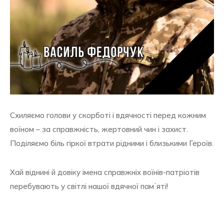
Схиляємо голови у скорботі і вдячності перед кожним
воїном – за справжність, жертовний чин і захист.
Поділяємо біль гіркої втрати рідними і близькими Героїв.
Хай віднині й довіку імена справжніх воїнів-патріотів
перебувають у світлі нашої вдячної памʼяті!