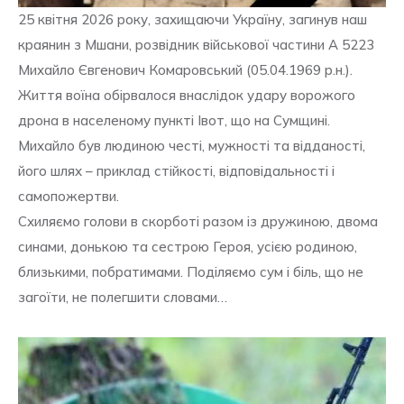
25 квітня 2026 року, захищаючи Україну, загинув наш
краянин з Мшани, розвідник військової частини А 5223
Михайло Євгенович Комаровський (05.04.1969 р.н.).
Життя воїна обірвалося внаслідок удару ворожого
дрона в населеному пункті Івот, що на Сумщині.
Михайло був людиною честі, мужності та відданості,
його шлях – приклад стійкості, відповідальності і
самопожертви.
Схиляємо голови в скорботі разом із дружиною, двома
синами, донькою та сестрою Героя, усією родиною,
близькими, побратимами. Поділяємо сум і біль, що не
загоїти, не полегшити словами…