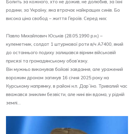
Болить за кожного, хто не дожив, не долюбив, за їхні
родини, за Україну, яка втрачає найкращих синів. Бо
висока ціна свобод – життя Героїв. Серед них:
Павло Михайлович Юськів (28.05.1990 р.н.) –
кулеметник, солдат 1 штурмової роти в/ч А7400, який
до останнього подиху залишався вірним військовій
присязі та громадянському обов’язку.
Він мужньо виконував бойові завдання, але уражений
ворожим дроном загинув 16 січня 2025 року на
Курському напрямку, в районі н.п. Дарʼїно. Тривалий час
вважався зниклим безвісти, але нині він вдома, у рідній
землі…