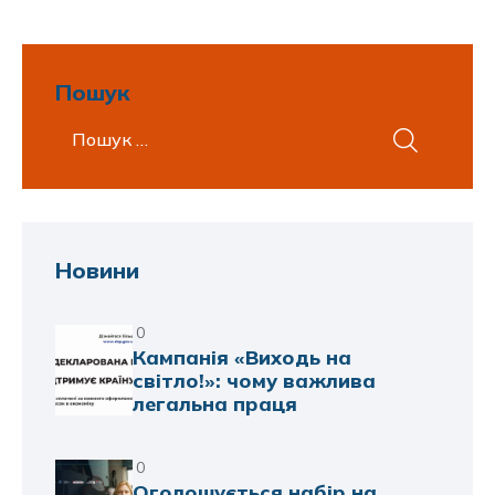
Пошук
Новини
0
Кампанія «Виходь на
світло!»: чому важлива
легальна праця
0
Оголошується набір на