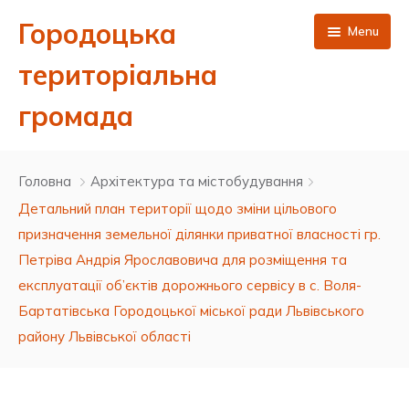
Городоцька
Menu
територіальна
громада
Головна
Головна
Архітектура та містобудування
Новини
Детальний план території щодо зміни цільового
призначення земельної ділянки приватної власності гр.
Публічна інформація
Петріва Андрія Ярославовича для розміщення та
Про нас
Сесії міської ради 8 скликання
експлуатації об’єктів дорожнього сервісу в с. Воля-
Бартатівська Городоцької міської ради Львівського
Контакти
Виконавчий комітет
Депутатський корпус Городоцької міської ради 8
Результати поіменного голосування
району Львівської області
скликання
ЦНАП
Бюджет та фінанси
Ухвалені рішення сесій 8 скликання
Проєкти рішень виконавчого комітету
Керівництво міської ради