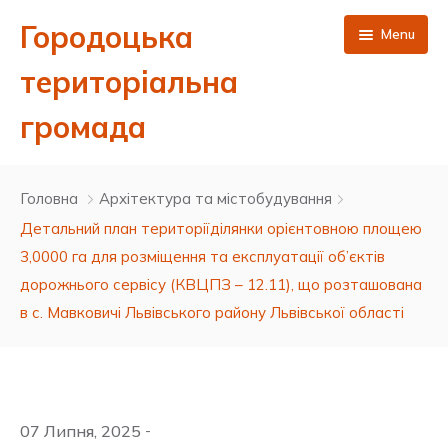
Городоцька
Menu
територіальна
громада
Головна
Головна
Архітектура та містобудування
Новини
Детальний план територіїділянки орієнтовною площею
3,0000 га для розміщення та експлуатації об’єктів
Публічна інформація
дорожнього сервісу (КВЦПЗ – 12.11), що розташована
Про нас
Сесії міської ради 8 скликання
в с. Мавковичі Львівського району Львівської області
Контакти
Виконавчий комітет
Депутатський корпус Городоцької міської ради 8
Результати поіменного голосування
скликання
ЦНАП
Бюджет та фінанси
Ухвалені рішення сесій 8 скликання
Проєкти рішень виконавчого комітету
07 Липня, 2025
-
Керівництво міської ради